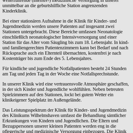
weiterführende (intensiv-) medizinische Versorgung in unserer
unmittelbar an die geburtshilfliche Station angrenzenden
Kinderklinik.
Bei einer stationären Aufnahme in die Klinik für Kinder- und
Jugendmedizin werden unsere Patienten auf insgesamt zwei
Stationen untergebracht. Diese Bereiche umfassen Neonatologie
einschließlich neonatologischer Intensivversorgung und einer
Station für das Alter vom Säugling bis zum 18. Lebensjahr. In kind-
und familiengerechten Patientenzimmern kann bei Bedarf und nach
Rücksprache auch ein Elternteil übernachten, kostenfrei je nach
Kostenträger bis zum Ende des 5. Lebensjahres.
Für kindliche und jugendliche Notfallpatienten besteht 24 Stunden
am Tag und jeden Tag in der Woche eine Notfallsprechstunde.
In unserer Klinik wird eine vertrauensvolle Atmosphäre geschaffen,
in der sich Kinder und Jugendliche wohlfühlen. Neben betreuten
Spielzimmern auf den Stationen, lockt bei gutem Wetter ein
klinikeigener Spielplatz im Außengelände.
Das Leistungsspektrum der Klinik für Kinder- und Jugendmedizin
des Klinikums Wilhelmshaven umfasst die Behandlung sämtlicher
Erkrankungen von Kindern und Jugendlichen. Die Eltern und
Bezugspersonen unserer kleinen Patienten werden eng in die
pflegerische und medizinische Versorgung einbezogen. Die Klinik