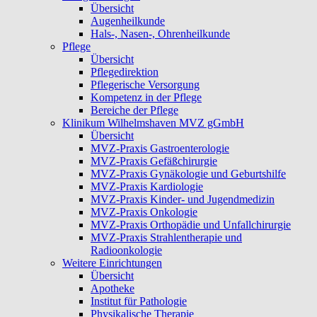
Übersicht
Augenheilkunde
Hals-, Nasen-, Ohrenheilkunde
Pflege
Übersicht
Pflegedirektion
Pflegerische Versorgung
Kompetenz in der Pflege
Bereiche der Pflege
Klinikum Wilhelmshaven MVZ gGmbH
Übersicht
MVZ-Praxis Gastroenterologie
MVZ-Praxis Gefäßchirurgie
MVZ-Praxis Gynäkologie und Geburtshilfe
MVZ-Praxis Kardiologie
MVZ-Praxis Kinder- und Jugendmedizin
MVZ-Praxis Onkologie
MVZ-Praxis Orthopädie und Unfallchirurgie
MVZ-Praxis Strahlentherapie und
Radioonkologie
Weitere Einrichtungen
Übersicht
Apotheke
Institut für Pathologie
Physikalische Therapie