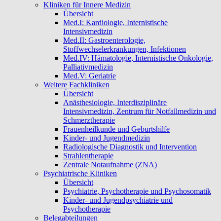
Kliniken für Innere Medizin
Übersicht
Med.I: Kardiologie, Internistische
Intensivmedizin
Med.II: Gastroenterologie,
Stoffwechselerkrankungen, Infektionen
Med.IV: Hämatologie, Internistische Onkologie,
Palliativmedizin
Med.V: Geriatrie
Weitere Fachkliniken
Übersicht
Anästhesiologie, Interdisziplinäre
Intensivmedizin, Zentrum für Notfallmedizin und
Schmerztherapie
Frauenheilkunde und Geburtshilfe
Kinder- und Jugendmedizin
Radiologische Diagnostik und Intervention
Strahlentherapie
Zentrale Notaufnahme (ZNA)
Psychiatrische Kliniken
Übersicht
Psychiatrie, Psychotherapie und Psychosomatik
Kinder- und Jugendpsychiatrie und
Psychotherapie
Belegabteilungen