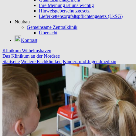
Ihre Meinung ist uns wichtig
Hinweisgeberschutzgesetz
Lieferkettensorgfaltspflichtengesetz (LkSG)
Neubau
Gemeinsame Zentralklinik
Übersicht
Kontrast
Klinikum Wilhelmshaven
Das Klinikum an der Nordsee
Startseite
Weitere Fachkliniken
Kinder- und Jugendmedizin