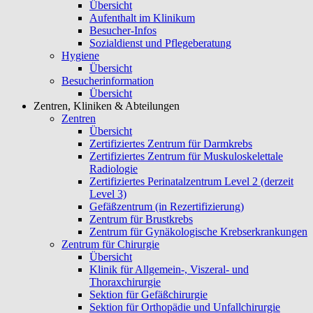
Übersicht
Aufenthalt im Klinikum
Besucher-Infos
Sozialdienst und Pflegeberatung
Hygiene
Übersicht
Besucherinformation
Übersicht
Zentren, Kliniken & Abteilungen
Zentren
Übersicht
Zertifiziertes Zentrum für Darmkrebs
Zertifiziertes Zentrum für Muskuloskelettale
Radiologie
Zertifiziertes Perinatalzentrum Level 2 (derzeit
Level 3)
Gefäßzentrum (in Rezertifizierung)
Zentrum für Brustkrebs
Zentrum für Gynäkologische Krebserkrankungen
Zentrum für Chirurgie
Übersicht
Klinik für Allgemein-, Viszeral- und
Thoraxchirurgie
Sektion für Gefäßchirurgie
Sektion für Orthopädie und Unfallchirurgie