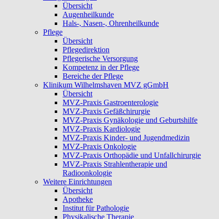
Übersicht
Augenheilkunde
Hals-, Nasen-, Ohrenheilkunde
Pflege
Übersicht
Pflegedirektion
Pflegerische Versorgung
Kompetenz in der Pflege
Bereiche der Pflege
Klinikum Wilhelmshaven MVZ gGmbH
Übersicht
MVZ-Praxis Gastroenterologie
MVZ-Praxis Gefäßchirurgie
MVZ-Praxis Gynäkologie und Geburtshilfe
MVZ-Praxis Kardiologie
MVZ-Praxis Kinder- und Jugendmedizin
MVZ-Praxis Onkologie
MVZ-Praxis Orthopädie und Unfallchirurgie
MVZ-Praxis Strahlentherapie und
Radioonkologie
Weitere Einrichtungen
Übersicht
Apotheke
Institut für Pathologie
Physikalische Therapie