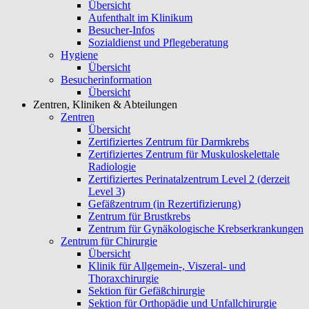
Übersicht
Aufenthalt im Klinikum
Besucher-Infos
Sozialdienst und Pflegeberatung
Hygiene
Übersicht
Besucherinformation
Übersicht
Zentren, Kliniken & Abteilungen
Zentren
Übersicht
Zertifiziertes Zentrum für Darmkrebs
Zertifiziertes Zentrum für Muskuloskelettale
Radiologie
Zertifiziertes Perinatalzentrum Level 2 (derzeit
Level 3)
Gefäßzentrum (in Rezertifizierung)
Zentrum für Brustkrebs
Zentrum für Gynäkologische Krebserkrankungen
Zentrum für Chirurgie
Übersicht
Klinik für Allgemein-, Viszeral- und
Thoraxchirurgie
Sektion für Gefäßchirurgie
Sektion für Orthopädie und Unfallchirurgie