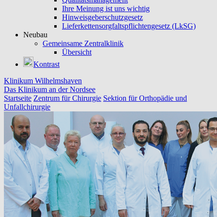
Ihre Meinung ist uns wichtig
Hinweisgeberschutzgesetz
Lieferkettensorgfaltspflichtengesetz (LkSG)
Neubau
Gemeinsame Zentralklinik
Übersicht
Kontrast
Klinikum Wilhelmshaven
Das Klinikum an der Nordsee
Startseite
Zentrum für Chirurgie
Sektion für Orthopädie und
Unfallchirurgie