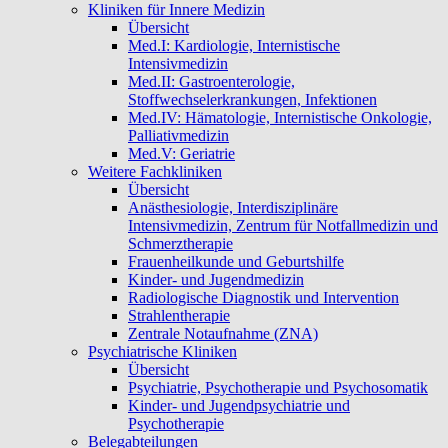
Kliniken für Innere Medizin
Übersicht
Med.I: Kardiologie, Internistische
Intensivmedizin
Med.II: Gastroenterologie,
Stoffwechselerkrankungen, Infektionen
Med.IV: Hämatologie, Internistische Onkologie,
Palliativmedizin
Med.V: Geriatrie
Weitere Fachkliniken
Übersicht
Anästhesiologie, Interdisziplinäre
Intensivmedizin, Zentrum für Notfallmedizin und
Schmerztherapie
Frauenheilkunde und Geburtshilfe
Kinder- und Jugendmedizin
Radiologische Diagnostik und Intervention
Strahlentherapie
Zentrale Notaufnahme (ZNA)
Psychiatrische Kliniken
Übersicht
Psychiatrie, Psychotherapie und Psychosomatik
Kinder- und Jugendpsychiatrie und
Psychotherapie
Belegabteilungen