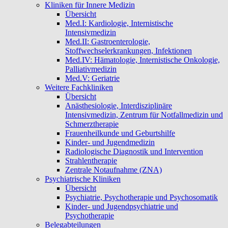
Kliniken für Innere Medizin
Übersicht
Med.I: Kardiologie, Internistische
Intensivmedizin
Med.II: Gastroenterologie,
Stoffwechselerkrankungen, Infektionen
Med.IV: Hämatologie, Internistische Onkologie,
Palliativmedizin
Med.V: Geriatrie
Weitere Fachkliniken
Übersicht
Anästhesiologie, Interdisziplinäre
Intensivmedizin, Zentrum für Notfallmedizin und
Schmerztherapie
Frauenheilkunde und Geburtshilfe
Kinder- und Jugendmedizin
Radiologische Diagnostik und Intervention
Strahlentherapie
Zentrale Notaufnahme (ZNA)
Psychiatrische Kliniken
Übersicht
Psychiatrie, Psychotherapie und Psychosomatik
Kinder- und Jugendpsychiatrie und
Psychotherapie
Belegabteilungen