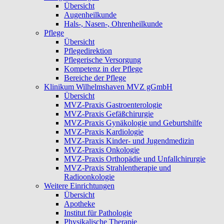
Übersicht
Augenheilkunde
Hals-, Nasen-, Ohrenheilkunde
Pflege
Übersicht
Pflegedirektion
Pflegerische Versorgung
Kompetenz in der Pflege
Bereiche der Pflege
Klinikum Wilhelmshaven MVZ gGmbH
Übersicht
MVZ-Praxis Gastroenterologie
MVZ-Praxis Gefäßchirurgie
MVZ-Praxis Gynäkologie und Geburtshilfe
MVZ-Praxis Kardiologie
MVZ-Praxis Kinder- und Jugendmedizin
MVZ-Praxis Onkologie
MVZ-Praxis Orthopädie und Unfallchirurgie
MVZ-Praxis Strahlentherapie und
Radioonkologie
Weitere Einrichtungen
Übersicht
Apotheke
Institut für Pathologie
Physikalische Therapie