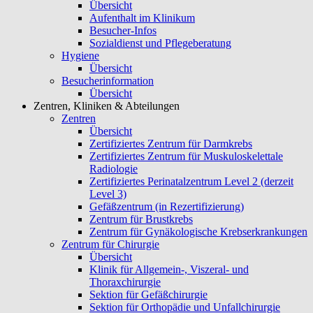
Übersicht
Aufenthalt im Klinikum
Besucher-Infos
Sozialdienst und Pflegeberatung
Hygiene
Übersicht
Besucherinformation
Übersicht
Zentren, Kliniken & Abteilungen
Zentren
Übersicht
Zertifiziertes Zentrum für Darmkrebs
Zertifiziertes Zentrum für Muskuloskelettale
Radiologie
Zertifiziertes Perinatalzentrum Level 2 (derzeit
Level 3)
Gefäßzentrum (in Rezertifizierung)
Zentrum für Brustkrebs
Zentrum für Gynäkologische Krebserkrankungen
Zentrum für Chirurgie
Übersicht
Klinik für Allgemein-, Viszeral- und
Thoraxchirurgie
Sektion für Gefäßchirurgie
Sektion für Orthopädie und Unfallchirurgie