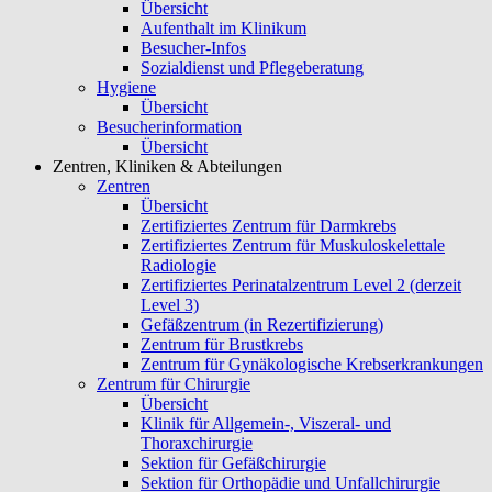
Übersicht
Aufenthalt im Klinikum
Besucher-Infos
Sozialdienst und Pflegeberatung
Hygiene
Übersicht
Besucherinformation
Übersicht
Zentren, Kliniken & Abteilungen
Zentren
Übersicht
Zertifiziertes Zentrum für Darmkrebs
Zertifiziertes Zentrum für Muskuloskelettale
Radiologie
Zertifiziertes Perinatalzentrum Level 2 (derzeit
Level 3)
Gefäßzentrum (in Rezertifizierung)
Zentrum für Brustkrebs
Zentrum für Gynäkologische Krebserkrankungen
Zentrum für Chirurgie
Übersicht
Klinik für Allgemein-, Viszeral- und
Thoraxchirurgie
Sektion für Gefäßchirurgie
Sektion für Orthopädie und Unfallchirurgie