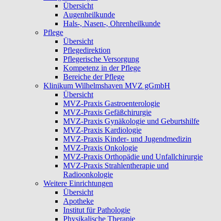
Übersicht
Augenheilkunde
Hals-, Nasen-, Ohrenheilkunde
Pflege
Übersicht
Pflegedirektion
Pflegerische Versorgung
Kompetenz in der Pflege
Bereiche der Pflege
Klinikum Wilhelmshaven MVZ gGmbH
Übersicht
MVZ-Praxis Gastroenterologie
MVZ-Praxis Gefäßchirurgie
MVZ-Praxis Gynäkologie und Geburtshilfe
MVZ-Praxis Kardiologie
MVZ-Praxis Kinder- und Jugendmedizin
MVZ-Praxis Onkologie
MVZ-Praxis Orthopädie und Unfallchirurgie
MVZ-Praxis Strahlentherapie und
Radioonkologie
Weitere Einrichtungen
Übersicht
Apotheke
Institut für Pathologie
Physikalische Therapie