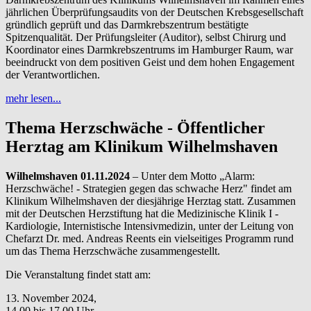
jährlichen Überprüfungsaudits von der Deutschen Krebsgesellschaft
gründlich geprüft und das Darmkrebszentrum bestätigte
Spitzenqualität. Der Prüfungsleiter (Auditor), selbst Chirurg und
Koordinator eines Darmkrebszentrums im Hamburger Raum, war
beeindruckt von dem positiven Geist und dem hohen Engagement
der Verantwortlichen.
mehr lesen...
Thema Herzschwäche - Öffentlicher
Herztag am Klinikum Wilhelmshaven
Wilhelmshaven 01.11.2024
– Unter dem Motto „Alarm:
Herzschwäche! - Strategien gegen das schwache Herz" findet am
Klinikum Wilhelmshaven der diesjährige Herztag statt. Zusammen
mit der Deutschen Herzstiftung hat die Medizinische Klinik I -
Kardiologie, Internistische Intensivmedizin, unter der Leitung von
Chefarzt Dr. med. Andreas Reents ein vielseitiges Programm rund
um das Thema Herzschwäche zusammengestellt.
Die Veranstaltung findet statt am:
13. November 2024,
14.00 bis 17.00 Uhr,