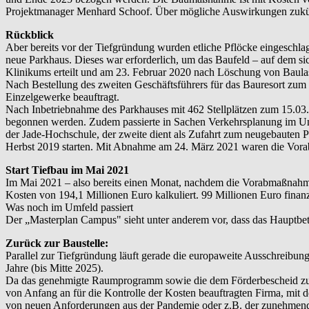
Projektmanager Menhard Schoof. Über mögliche Auswirkungen zukünfti
Rückblick
Aber bereits vor der Tiefgründung wurden etliche Pflöcke eingeschl
neue Parkhaus. Dieses war erforderlich, um das Baufeld – auf dem 
Klinikums erteilt und am 23. Februar 2020 nach Löschung von Baulas
Nach Bestellung des zweiten Geschäftsführers für das Bauresort zum
Einzelgewerke beauftragt.
Nach Inbetriebnahme des Parkhauses mit 462 Stellplätzen zum 15.03
begonnen werden. Zudem passierte in Sachen Verkehrsplanung im Umf
der Jade-Hochschule, der zweite dient als Zufahrt zum neugebauten 
Herbst 2019 starten. Mit Abnahme am 24. März 2021 waren die Vora
Start Tiefbau im Mai 2021
Im Mai 2021 – also bereits einen Monat, nachdem die Vorabmaßnahme
Kosten von 194,1 Millionen Euro kalkuliert. 99 Millionen Euro fina
Was noch im Umfeld passiert
Der „Masterplan Campus" sieht unter anderem vor, dass das Hauptbe
Zurück zur Baustelle:
Parallel zur Tiefgründung läuft gerade die europaweite Ausschreibung
Jahre (bis Mitte 2025).
Da das genehmigte Raumprogramm sowie die dem Förderbescheid zu G
von Anfang an für die Kontrolle der Kosten beauftragten Firma, mit
von neuen Anforderungen aus der Pandemie oder z.B. der zunehmende