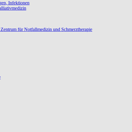
gen, Infektionen
lliativmedizin
n, Zentrum für Notfallmedizin und Schmerztherapie
e