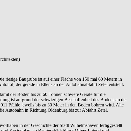
rchitekten)
e riesige Baugrube ist auf einer Fläche von 150 mal 60 Metern in
ohof, der gerade in Ellens an der Autobahnabfahrt Zetel entsteht.
, damit der Boden bis zu 60 Tonnen schwere Geräte für die
ndung ist aufgrund der schwierigen Beschaffenheit des Bodens an der
911 Pfähle jeweils bis zu 30 Meter in den Boden bohren wird. Alle
ie Autobahn in Richtung Oldenburg bis zur Abfahrt Zetel.
vorhaben in der Geschichte der Stadt Wilhelmshaven fertiggestellt
 und Kostenplan, so Baugeschäftsführer Oliver Leinert und