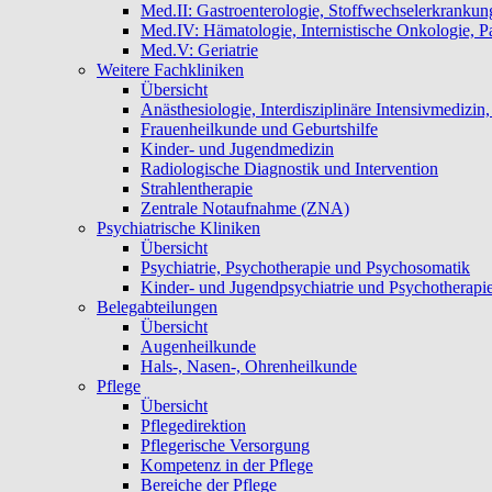
Med.II: Gastroenterologie, Stoffwechselerkrankun
Med.IV: Hämatologie, Internistische Onkologie, Pa
Med.V: Geriatrie
Weitere Fachkliniken
Übersicht
Anästhesiologie, Interdisziplinäre Intensivmedizi
Frauenheilkunde und Geburtshilfe
Kinder- und Jugendmedizin
Radiologische Diagnostik und Intervention
Strahlentherapie
Zentrale Notaufnahme (ZNA)
Psychiatrische Kliniken
Übersicht
Psychiatrie, Psychotherapie und Psychosomatik
Kinder- und Jugendpsychiatrie und Psychotherapi
Belegabteilungen
Übersicht
Augenheilkunde
Hals-, Nasen-, Ohrenheilkunde
Pflege
Übersicht
Pflegedirektion
Pflegerische Versorgung
Kompetenz in der Pflege
Bereiche der Pflege