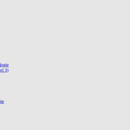
logie
el 3)
gie