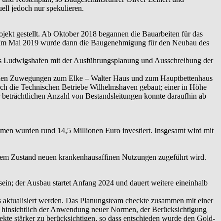
ll jedoch nur spekulieren.
jekt gestellt. Ab Oktober 2018 begannen die Bauarbeiten für das
en. Im Mai 2019 wurde dann die Baugenehmigung für den Neubau des
aus Ludwigshafen mit der Ausführungsplanung und Ausschreibung der
renden Zuwegungen zum Elke – Walter Haus und zum Hauptbettenhaus
ch die Technischen Betriebe Wilhelmshaven gebaut; einer in Höhe
 beträchtlichen Anzahl von Bestandsleitungen konnte daraufhin ab
en wurden rund 14,5 Millionen Euro investiert. Insgesamt wird mit
rtem Zustand neuen krankenhausaffinen Nutzungen zugeführt wird.
sein; der Ausbau startet Anfang 2024 und dauert weitere eineinhalb
aktualisiert werden. Das Planungsteam checkte zusammen mit einer
ng hinsichtlich der Anwendung neuer Normen, der Berücksichtigung
e stärker zu berücksichtigen, so dass entschieden wurde den Gold-