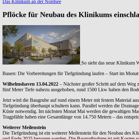
Das Klinikum an der Nordsee
Pflöcke für Neubau des Klinikums einschl
So sieht das neue Klinikum Wi
Bauen: Die Vorbereitungen für Tiefgründung laufen – Start im Mona
Wilhelmshaven 13.04.2022
– Nächster großer Schritt auf dem Weg z
fünf Meter Tiefe nahezu ausgehoben, rund 1500 Lkw haben den Boden 
Jetzt wird die Baugrube auf rund einem Meter mit festem Material aus
Tiefgründung überhaupt schultern kann. Parallel werden die Drainage
Küste notwendig. Im nächsten Monat Mai werden die gewaltigen Maschi
Tragpfähle haben eine Gesamtlänge von 14.750 Metern – das entspric
Weiterer Meilenstein
Die Tiefgründung ist ein weiterer Meilenstein für den Neubau des Kl
und Ende 2025 bezogen werden. Die Baumaßnahme ist mit Kosten von 1