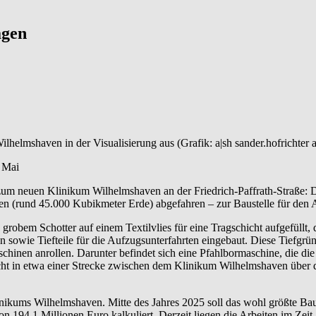
agen
lhelmshaven in der Visualisierung aus (Grafik: a|sh sander.hofrichter a
t Mai
um neuen Klinikum Wilhelmshaven an der Friedrich-Paffrath-Straße: Di
(rund 45.000 Kubikmeter Erde) abgefahren – zur Baustelle für den Aut
 grobem Schotter auf einem Textilvlies für eine Tragschicht aufgefüllt
n sowie Tiefteile für die Aufzugsunterfahrten eingebaut. Diese Tiefgrü
nen anrollen. Darunter befindet sich eine Pfahlbormaschine, die die 
ht in etwa einer Strecke zwischen dem Klinikum Wilhelmshaven über d
inikums Wilhelmshaven. Mitte des Jahres 2025 soll das wohl größte Bau
94,1 Millionen Euro kalkuliert. Derzeit liegen die Arbeiten im Zeit-