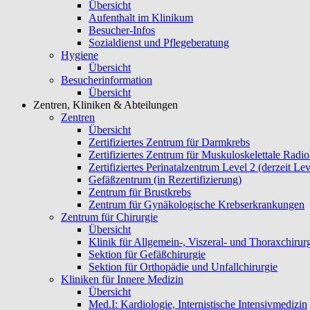
Übersicht
Aufenthalt im Klinikum
Besucher-Infos
Sozialdienst und Pflegeberatung
Hygiene
Übersicht
Besucherinformation
Übersicht
Zentren, Kliniken & Abteilungen
Zentren
Übersicht
Zertifiziertes Zentrum für Darmkrebs
Zertifiziertes Zentrum für Muskuloskelettale Radio
Zertifiziertes Perinatalzentrum Level 2 (derzeit Lev
Gefäßzentrum (in Rezertifizierung)
Zentrum für Brustkrebs
Zentrum für Gynäkologische Krebserkrankungen
Zentrum für Chirurgie
Übersicht
Klinik für Allgemein-, Viszeral- und Thoraxchirur
Sektion für Gefäßchirurgie
Sektion für Orthopädie und Unfallchirurgie
Kliniken für Innere Medizin
Übersicht
Med.I: Kardiologie, Internistische Intensivmedizin