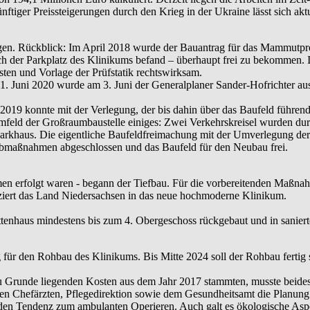
ger Preissteigerungen durch den Krieg in der Ukraine lässt sich aktue
agen. Rückblick: Im April 2018 wurde der Bauantrag für das Mammutpro
sich der Parkplatz des Klinikums befand – überhaupt frei zu bekomm
ten und Vorlage der Prüfstatik rechtswirksam.
 1. Juni 2020 wurde am 3. Juni der Generalplaner Sander-Hofrichter 
.2019 konnte mit der Verlegung, der bis dahin über das Baufeld füh
eld der Großraumbaustelle einiges: Zwei Verkehrskreisel wurden dur
Parkhaus. Die eigentliche Baufeldfreimachung mit der Umverlegung der
bmaßnahmen abgeschlossen und das Baufeld für den Neubau frei.
n erfolgt waren - begann der Tiefbau. Für die vorbereitenden Maßnahm
nziert das Land Niedersachsen in das neue hochmoderne Klinikum.
ttenhaus mindestens bis zum 4. Obergeschoss rückgebaut und in sanie
 für den Rohbau des Klinikums. Bis Mitte 2024 soll der Rohbau fertig 
runde liegenden Kosten aus dem Jahr 2017 stammten, musste beides 
 den Chefärzten, Pflegedirektion sowie dem Gesundheitsamt die Planu
n Tendenz zum ambulanten Operieren. Auch galt es ökologische Aspekt