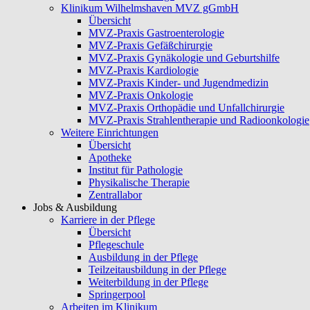
Klinikum Wilhelmshaven MVZ gGmbH
Übersicht
MVZ-Praxis Gastroenterologie
MVZ-Praxis Gefäßchirurgie
MVZ-Praxis Gynäkologie und Geburtshilfe
MVZ-Praxis Kardiologie
MVZ-Praxis Kinder- und Jugendmedizin
MVZ-Praxis Onkologie
MVZ-Praxis Orthopädie und Unfallchirurgie
MVZ-Praxis Strahlentherapie und Radioonkologie
Weitere Einrichtungen
Übersicht
Apotheke
Institut für Pathologie
Physikalische Therapie
Zentrallabor
Jobs & Ausbildung
Karriere in der Pflege
Übersicht
Pflegeschule
Ausbildung in der Pflege
Teilzeitausbildung in der Pflege
Weiterbildung in der Pflege
Springerpool
Arbeiten im Klinikum