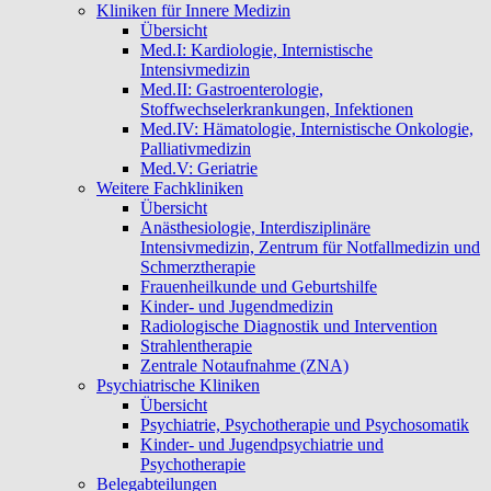
Kliniken für Innere Medizin
Übersicht
Med.I: Kardiologie, Internistische
Intensivmedizin
Med.II: Gastroenterologie,
Stoffwechselerkrankungen, Infektionen
Med.IV: Hämatologie, Internistische Onkologie,
Palliativmedizin
Med.V: Geriatrie
Weitere Fachkliniken
Übersicht
Anästhesiologie, Interdisziplinäre
Intensivmedizin, Zentrum für Notfallmedizin und
Schmerztherapie
Frauenheilkunde und Geburtshilfe
Kinder- und Jugendmedizin
Radiologische Diagnostik und Intervention
Strahlentherapie
Zentrale Notaufnahme (ZNA)
Psychiatrische Kliniken
Übersicht
Psychiatrie, Psychotherapie und Psychosomatik
Kinder- und Jugendpsychiatrie und
Psychotherapie
Belegabteilungen