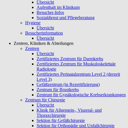
Übersicht
Aufenthalt im Klinikum
Besucher-Infos
Sozialdienst und Pflegeberatung
Hygiene
Übersicht
Besucherinformation
Übersicht
Zentren, Kliniken & Abteilungen
Zentren
Übersicht
Zertifiziertes Zentrum für Darmkrebs
Zertifiziertes Zentrum für Muskuloskelettale
Radiologie
Zertifiziertes Perinatalzentrum Level 2 (derzeit
Level 3)
Gefäßzentrum (in Rezertifizierung)
Zentrum für Brustkrebs
Zentrum für Gynäkologische Krebserkrankungen
Zentrum für Chirurgie
Übersicht
Klinik für Allgemein-, Viszeral- und
Thoraxchirurgie
Sektion für Gefäßchirurgie
Sektion für Orthopädie und Unfallchirurgie