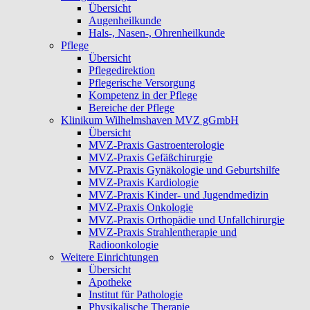
Übersicht
Augenheilkunde
Hals-, Nasen-, Ohrenheilkunde
Pflege
Übersicht
Pflegedirektion
Pflegerische Versorgung
Kompetenz in der Pflege
Bereiche der Pflege
Klinikum Wilhelmshaven MVZ gGmbH
Übersicht
MVZ-Praxis Gastroenterologie
MVZ-Praxis Gefäßchirurgie
MVZ-Praxis Gynäkologie und Geburtshilfe
MVZ-Praxis Kardiologie
MVZ-Praxis Kinder- und Jugendmedizin
MVZ-Praxis Onkologie
MVZ-Praxis Orthopädie und Unfallchirurgie
MVZ-Praxis Strahlentherapie und
Radioonkologie
Weitere Einrichtungen
Übersicht
Apotheke
Institut für Pathologie
Physikalische Therapie