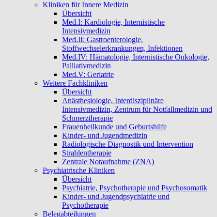
Kliniken für Innere Medizin
Übersicht
Med.I: Kardiologie, Internistische
Intensivmedizin
Med.II: Gastroenterologie,
Stoffwechselerkrankungen, Infektionen
Med.IV: Hämatologie, Internistische Onkologie,
Palliativmedizin
Med.V: Geriatrie
Weitere Fachkliniken
Übersicht
Anästhesiologie, Interdisziplinäre
Intensivmedizin, Zentrum für Notfallmedizin und
Schmerztherapie
Frauenheilkunde und Geburtshilfe
Kinder- und Jugendmedizin
Radiologische Diagnostik und Intervention
Strahlentherapie
Zentrale Notaufnahme (ZNA)
Psychiatrische Kliniken
Übersicht
Psychiatrie, Psychotherapie und Psychosomatik
Kinder- und Jugendpsychiatrie und
Psychotherapie
Belegabteilungen