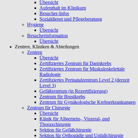
Übersicht
Aufenthalt im Klinikum
Besucher-Infos
Sozialdienst und Pflegeberatung
Hygiene
Übersicht
Besucherinformation
Übersicht
Zentren, Kliniken & Abteilungen
Zentren
Übersicht
Zertifiziertes Zentrum für Darmkrebs
Zertifiziertes Zentrum für Muskuloskelettale
Radiologie
Zertifiziertes Perinatalzentrum Level 2 (derzeit
Level 3)
Gefäßzentrum (in Rezertifizierung)
Zentrum für Brustkrebs
Zentrum für Gynäkologische Krebserkrankungen
Zentrum für Chirurgie
Übersicht
Klinik für Allgemein-, Viszeral- und
Thoraxchirurgie
Sektion für Gefäßchirurgie
Sektion für Orthopädie und Unfallchirurgie