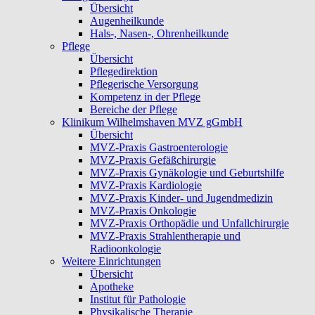
Übersicht
Augenheilkunde
Hals-, Nasen-, Ohrenheilkunde
Pflege
Übersicht
Pflegedirektion
Pflegerische Versorgung
Kompetenz in der Pflege
Bereiche der Pflege
Klinikum Wilhelmshaven MVZ gGmbH
Übersicht
MVZ-Praxis Gastroenterologie
MVZ-Praxis Gefäßchirurgie
MVZ-Praxis Gynäkologie und Geburtshilfe
MVZ-Praxis Kardiologie
MVZ-Praxis Kinder- und Jugendmedizin
MVZ-Praxis Onkologie
MVZ-Praxis Orthopädie und Unfallchirurgie
MVZ-Praxis Strahlentherapie und
Radioonkologie
Weitere Einrichtungen
Übersicht
Apotheke
Institut für Pathologie
Physikalische Therapie