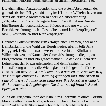
Familienangehörige begleiteten sie an diesem besonderen Tag.
Die ehemaligen Auszubildenden sind die ersten Absolventen der
generalistischen Pflegeausbildung im Klinikum Wilhelmshaven und
damit die ersten Absolventen mit der Berufsbezeichnung
„Pflegefachfrau" oder „Pflegefachmann" im Klinikum. Vor der
Einführung der generalistischen Pflegeausbildung war die
Berufsbezeichnung noch „Gesundheits- und Krankenpflegerin"
bzw. „Gesundheits- und Krankenpfleger".
Herzliche Glückwünsche zum erfolgreichen Examen, aber auch
Dankbarkeit für die Wahl des Berufsweges, übermittelte Jana
Burggraef, Leiterin Personalwesen und Recht am Klinikum
Wilhelmshaven, im Namen der Geschäftsleitung an die jungen
Pflegefachfrauen und Pflegefachmänner. Sie dankte zudem den
Lehrenden, den Praxisanleitenden und den Familien für die
Unterstützung und hob die Wichtigkeit der Pflegekräfte für die
Gesellschaft hervor.
„Wir möchten Ihnen danken, dass sie den Weg
dieser anspruchsvollen Ausbildung gegangen sind. Ihre Arbeit ist
sinnvoll und wird immer notwendig sein. Ihre Arbeit ist wichtig für
die Patienten und Angehörigen. Die Gesellschaft braucht Sie als
Pflegefachkräfte."
Auch die Pflegedirektion des Klinikums übermittelte durch Corinna
Maaß, Stellvertretende Pflegedirektorin, herzliche Glückwünsche
und Dankbarkeit. Sie betonte ebenfalls die Wichtigkeit der