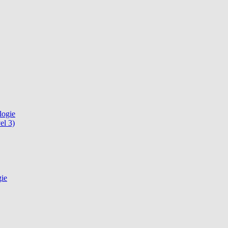
logie
el 3)
gie