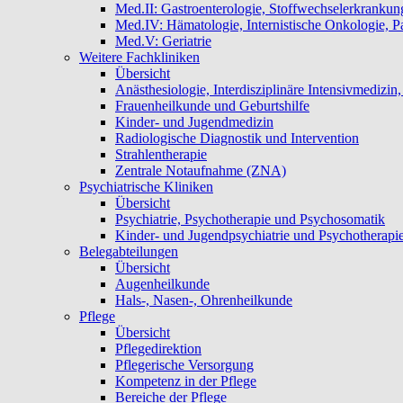
Med.II: Gastroenterologie, Stoffwechselerkrankun
Med.IV: Hämatologie, Internistische Onkologie, Pa
Med.V: Geriatrie
Weitere Fachkliniken
Übersicht
Anästhesiologie, Interdisziplinäre Intensivmedizi
Frauenheilkunde und Geburtshilfe
Kinder- und Jugendmedizin
Radiologische Diagnostik und Intervention
Strahlentherapie
Zentrale Notaufnahme (ZNA)
Psychiatrische Kliniken
Übersicht
Psychiatrie, Psychotherapie und Psychosomatik
Kinder- und Jugendpsychiatrie und Psychotherapi
Belegabteilungen
Übersicht
Augenheilkunde
Hals-, Nasen-, Ohrenheilkunde
Pflege
Übersicht
Pflegedirektion
Pflegerische Versorgung
Kompetenz in der Pflege
Bereiche der Pflege