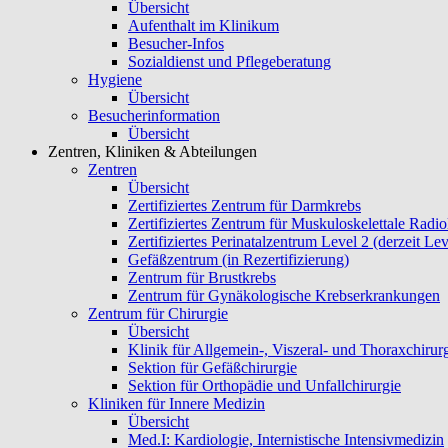
Übersicht
Aufenthalt im Klinikum
Besucher-Infos
Sozialdienst und Pflegeberatung
Hygiene
Übersicht
Besucherinformation
Übersicht
Zentren, Kliniken & Abteilungen
Zentren
Übersicht
Zertifiziertes Zentrum für Darmkrebs
Zertifiziertes Zentrum für Muskuloskelettale Radio
Zertifiziertes Perinatalzentrum Level 2 (derzeit Lev
Gefäßzentrum (in Rezertifizierung)
Zentrum für Brustkrebs
Zentrum für Gynäkologische Krebserkrankungen
Zentrum für Chirurgie
Übersicht
Klinik für Allgemein-, Viszeral- und Thoraxchirur
Sektion für Gefäßchirurgie
Sektion für Orthopädie und Unfallchirurgie
Kliniken für Innere Medizin
Übersicht
Med.I: Kardiologie, Internistische Intensivmedizin