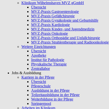
Klinikum Wilhelmshaven MVZ gGmbH
Übersicht
MVZ-Praxis Gastroenterologie
MVZ-Praxis Gefäßchirurgie
MVZ-Praxis Gynäkologie und Geburtshilfe
MVZ-Praxis Kardiologie
MVZ-Praxis Kinder- und Jugendmedizin
MVZ-Praxis Onkologie
MVZ-Praxis Orthopädie und Unfallchirurgie
MVZ-Praxis Strahlentherapie und Radioonkologie
Weitere Einrichtungen
Übersicht
Apotheke
Institut für Pathologie
Physikalische Therapie
Zentrallabor
Jobs & Ausbildung
Karriere in der Pflege
Übersicht
Pflegeschule
Ausbildung in der Pflege
Teilzeitausbildung in der Pflege
Weiterbildung in der Pflege
Springerpool
Arbeiten im Klinikum