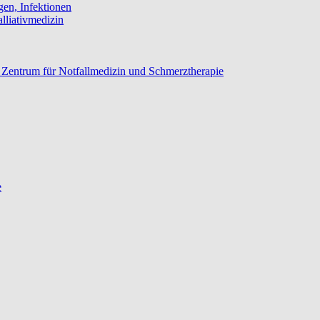
gen, Infektionen
lliativmedizin
n, Zentrum für Notfallmedizin und Schmerztherapie
e