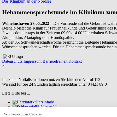
Das Klinikum an der Nordsee
Hebammensprechstunde im Klinikum zum 
Wilhelmshaven 27.06.2022
– Die Vorfreude auf die Geburt ist wäh
Deshalb bietet die Klinik für Frauenheilkunde und Geburtshilfe des
Jeweils donnerstags in der Zeit von 09.00- 14.00 Uhr erhalten Schwa
Akupunktur, Akutaping oder Homöopathie.
Ab der 35. Schwangerschaftswoche bespricht die Leitende Hebamme 
Wünsche besprochen werden. Für die Hebammensprechstunde ist eine
Datenschutz
Impressum
Barrierefreiheit
Kontakt
^
In akuten Notfallsituationen nutzen Sie bitte den Notruf
112
Wir sind für Sie 24 Stunden täglich erreichbar unter
04421 89-0
Erste Hilfe bei ...
Herzinfarkt
Schlaganfall
Suizidalität
Wir verwenden Cookies
Verbrennungen