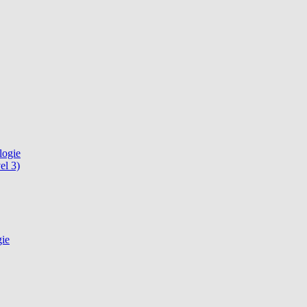
logie
el 3)
gie