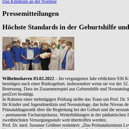
Das Klinikum an der Nordsee
Pressemitteilungen
Höchste Standards in der Geburtshilfe und
Wilhelmshaven 03.02.2022
– Im vergangenen Jahr erblickten 936 K
benötigen nach einer Risikogeburt, insbesondere wenn sie vor der 3
Betreuung. Dass im Zusammenspiel aus Geburtshilfe und Neonatologie 
periZert bestätigt.
In Rahmen einer mehrtägigen Prüfung stellte das Team um Prof. Dr. S
für Kinder und Jugendmedizin und Neonatologe, das hohe Niveau de
Pränataldiagnostik über die Begleitung bei der Geburt und die neonat
– permanente Facharztpräsenz, Weiterbildungen in der pädiatrischen 
zweithöchsten Versorgungsstufe weit übertroffen werden.
Prof. Dr. med. Susanne Grüßner resümiert: „Das Perinatalzentrum Lev