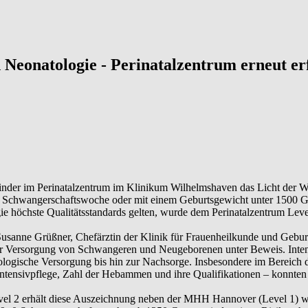
 Neonatologie - Perinatalzentrum erneut erf
inder im Perinatalzentrum im Klinikum Wilhelmshaven das Licht der W
2. Schwangerschaftswoche oder mit einem Geburtsgewicht unter 1500 G
höchste Qualitätsstandards gelten, wurde dem Perinatalzentrum Level 2
usanne Grüßner, Chefärztin der Klinik für Frauenheilkunde und Geburts
r Versorgung von Schwangeren und Neugeborenen unter Beweis. Intens
ologische Versorgung bis hin zur Nachsorge. Insbesondere im Bereich d
Intensivpflege, Zahl der Hebammen und ihre Qualifikationen – konnten 
el 2 erhält diese Auszeichnung neben der MHH Hannover (Level 1) wiede