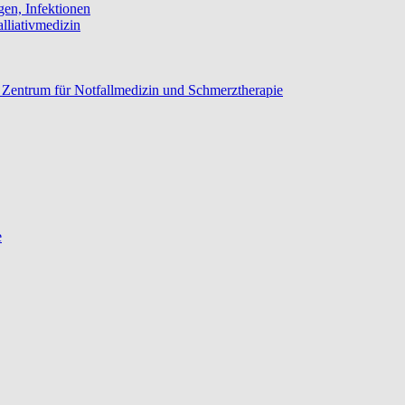
gen, Infektionen
lliativmedizin
n, Zentrum für Notfallmedizin und Schmerztherapie
e