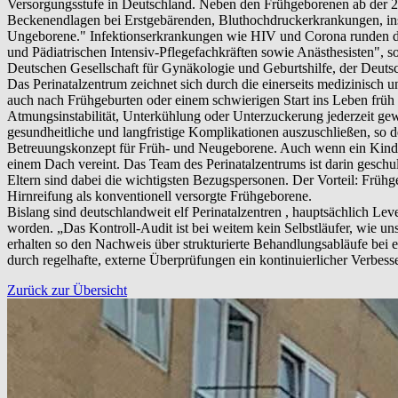
Versorgungsstufe in Deutschland. Neben den Frühgeborenen ab der 
Beckenendlagen bei Erstgebärenden, Bluthochdruckerkrankungen, insu
Ungeborene." Infektionserkrankungen wie HIV und Corona runden da
und Pädiatrischen Intensiv-Pflegefachkräften sowie Anästhesisten", s
Deutschen Gesellschaft für Gynäkologie und Geburtshilfe, der Deutsc
Das Perinatalzentrum zeichnet sich durch die einerseits medizinisch 
auch nach Frühgeburten oder einem schwierigen Start ins Leben frü
Atmungsinstabilität, Unterkühlung oder Unterzuckerung jederzeit gewä
gesundheitliche und langfristige Komplikationen auszuschließen, so d
Betreuungskonzept für Früh- und Neugeborene. Auch wenn ein Kind z
einem Dach vereint. Das Team des Perinatalzentrums ist darin geschu
Eltern sind dabei die wichtigsten Bezugspersonen. Der Vorteil: Früh
Hirnreifung als konventionell versorgte Frühgeborene.
Bislang sind deutschlandweit elf Perinatalzentren , hauptsächlich L
worden. „Das Kontroll-Audit ist bei weitem kein Selbstläufer, wie un
erhalten so den Nachweis über strukturierte Behandlungsabläufe bei e
durch regelhafte, externe Überprüfungen ein kontinuierlicher Verbess
Zurück zur Übersicht