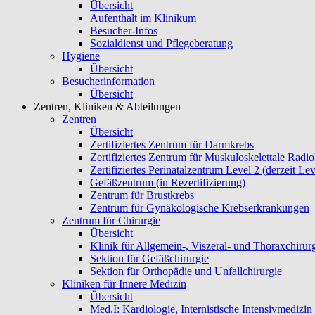
Übersicht
Aufenthalt im Klinikum
Besucher-Infos
Sozialdienst und Pflegeberatung
Hygiene
Übersicht
Besucherinformation
Übersicht
Zentren, Kliniken & Abteilungen
Zentren
Übersicht
Zertifiziertes Zentrum für Darmkrebs
Zertifiziertes Zentrum für Muskuloskelettale Radio
Zertifiziertes Perinatalzentrum Level 2 (derzeit Lev
Gefäßzentrum (in Rezertifizierung)
Zentrum für Brustkrebs
Zentrum für Gynäkologische Krebserkrankungen
Zentrum für Chirurgie
Übersicht
Klinik für Allgemein-, Viszeral- und Thoraxchirur
Sektion für Gefäßchirurgie
Sektion für Orthopädie und Unfallchirurgie
Kliniken für Innere Medizin
Übersicht
Med.I: Kardiologie, Internistische Intensivmedizin