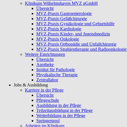
Klinikum Wilhelmshaven MVZ gGmbH
Übersicht
MVZ-Praxis Gastroenterologie
MVZ-Praxis Gefäßchirurgie
MVZ-Praxis Gynäkologie und Geburtshilfe
MVZ-Praxis Kardiologie
MVZ-Praxis Kinder- und Jugendmedizin
MVZ-Praxis Onkologie
MVZ-Praxis Orthopädie und Unfallchirurgie
MVZ-Praxis Strahlentherapie und Radioonkologie
Weitere Einrichtungen
Übersicht
Apotheke
Institut für Pathologie
Physikalische Therapie
Zentrallabor
Jobs & Ausbildung
Karriere in der Pflege
Übersicht
Pflegeschule
Ausbildung in der Pflege
Teilzeitausbildung in der Pflege
Weiterbildung in der Pflege
Springerpool
Arbeiten im Klinikum