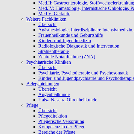
Med.II: Gastroenterologie, Stoffwechselerkrankun
Med.IV: Hämatologie, Internistische Onkologie, Pa
Med.V: Geriatrie
Weitere Fachkliniken
Übersicht
Anästhesiologie, Interdisziplinäre Intensivmedizi
Frauenheilkunde und Geburtshilfe
Kinder- und Jugendmedizin
Radiologische Diagnostik und Intervention
Strahlentherapie
Zentrale Notaufnahme (ZNA)
Psychiatrische Kliniken
Übersicht
Psychiatrie, Psychotherapie und Psychosomatik
Kinder- und Jugendpsychiatrie und Psychotherapi
Belegabteilungen
Übersicht
Augenheilkunde
Hals-, Nasen-, Ohrenheilkunde
Pflege
Übersicht
Pflegedirektion
Pflegerische Versorgung
Kompetenz in der Pflege
Bereiche der Pflege