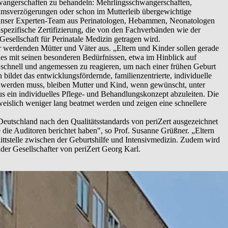
angerschaften zu behandeln: Mehrlingsschwangerschaften,
tumsverzögerungen oder schon im Mutterleib übergewichtige
f unser Experten-Team aus Perinatologen, Hebammen, Neonatologen
hspezifische Zertifizierung, die von den Fachverbänden wie der
esellschaft für Perinatale Medizin getragen wird.
der werdenden Mütter und Väter aus. „Eltern und Kinder sollen gerade
s mit seinen besonderen Bedürfnissen, etwa im Hinblick auf
, schnell und angemessen zu reagieren, um nach einer frühen Geburt
ildet das entwicklungsfördernde, familienzentrierte, individuelle
 werden muss, bleiben Mutter und Kind, wenn gewünscht, unter
s ein individuelles Pflege- und Behandlungskonzept abzuleiten. Die
weislich weniger lang beatmet werden und zeigen eine schnellere
 Deutschland nach den Qualitätsstandards von periZert ausgezeichnet
 die Auditoren berichtet haben", so Prof. Susanne Grüßner. „Eltern
ittstelle zwischen der Geburtshilfe und Intensivmedizin. Zudem wird
der Gesellschafter von periZert Georg Karl.