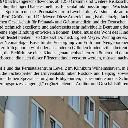
29+0 Schwangerschaftswoche, ab 1250 Gramm sind weitere Risikoschw
linpflichtiger Diabetes mellitus, Plazentafunktionsstörungen, Wachs
s Spektrum unseres Perinatalzentrum Level 2 ab. „Wir sind stolz au
o Prof. Grüßner und Dr. Meyer. Diese Auszeichnung ist die einzige fac
hen Gesellschaft für Pränatal- und Geburtsmedizin und der Deutschen G
und technisch exzellente und andererseits sehr individuelle Betreuung 
h eine enge Bindung entwickeln können. Dabei muss das Wohl des Kinde
hrleistet bleiben", so Chefarzt Dr. med. Egbert Meyer. Wichtig sei es
er Neonatologe. Basis für die Versorgung von Früh- und Neugeborenen b
u früh geboren wird oder aus anderen Gründen kinderärztlich betreut
lt, die Bedürfnisse eines Kindes genau beobachten zu können und darau
geborene, die nach dieser Pflegemethode versorgt werden, müssen nach
evel 1 und das Perinatalzentrum Level 2 im Klinikum Wilhelmshaven, in
s die Fachexperten der Universitätskliniken Rostock und Leipzig, sowie
iner hohen Spezialisierung auf Frühgeburten, insbesondere an der Schn
erungsprozess angeregt," ergänzt leitender Auditor und Geschäftsführen