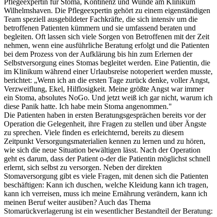
Pflegeexpertin für Stoma, Kontinenz und Wunde am Klinikum
Wilhelmshaven. Die Pflegeexpertin gehört zu einem eigenständigen
Team speziell ausgebildeter Fachkräfte, die sich intensiv um die
betroffenen Patienten kümmern und sie umfassend beraten und
begleiten. Oft lassen sich viele Sorgen von Betroffenen mit der Zeit
nehmen, wenn eine ausführliche Beratung erfolgt und die Patienten
bei dem Prozess von der Aufklärung bis hin zum Erlernen der
Selbstversorgung eines Stomas begleitet werden. Eine Patientin, die
im Klinikum während einer Urlaubsreise notoperiert werden musste,
berichtet: „Wenn ich an die ersten Tage zurück denke, voller Angst,
Verzweiflung, Ekel, Hilflosigkeit. Meine größte Angst war immer
ein Stoma, absolutes NoGo. Und jetzt weiß ich gar nicht, warum ich
diese Panik hatte. Ich habe mein Stoma angenommen."
Die Patienten haben in ersten Beratungsgesprächen bereits vor der
Operation die Gelegenheit, ihre Fragen zu stellen und über Ängste
zu sprechen. Viele finden es erleichternd, bereits zu diesem
Zeitpunkt Versorgungsmaterialien kennen zu lernen und zu hören,
wie sich die neue Situation bewältigen lässt. Nach der Operation
geht es darum, dass der Patient o-der die Patientin möglichst schnell
erlernt, sich selbst zu versorgen. Neben der direkten
Stomaversorgung gibt es viele Fragen, mit denen sich die Patienten
beschäftigen: Kann ich duschen, welche Kleidung kann ich tragen,
kann ich verreisen, muss ich meine Ernährung verändern, kann ich
meinen Beruf weiter ausüben? Auch das Thema
Stomarückverlagerung ist ein wesentlicher Bestandteil der Beratung: