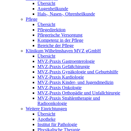
Übersicht
Augenheilkunde
Hals-, Nasen-, Ohrenheilkunde
Pflege
Übersicht
Pflegedirektion
Pflegerische Versorgung
Kompetenz in der Pflege
Bereiche der Pflege
Klinikum Wilhelmshaven MVZ gGmbH
Übersicht
MVZ-Praxis Gastroenterologie
MVZ-Praxis Gefäßchirurgie
MVZ-Praxis Gynäkologie und Geburtshilfe
MVZ-Praxis Kardiologie
MVZ-Praxis Kinder- und Jugendmedizin
MVZ-Praxis Onkologie
MVZ-Praxis Orthopädie und Unfallchirurgie
MVZ-Praxis Strahlentherapie und
Radioonkologie
Weitere Einrichtungen
Übersicht
Apotheke
Institut für Pathologie
Physikalische Therapie