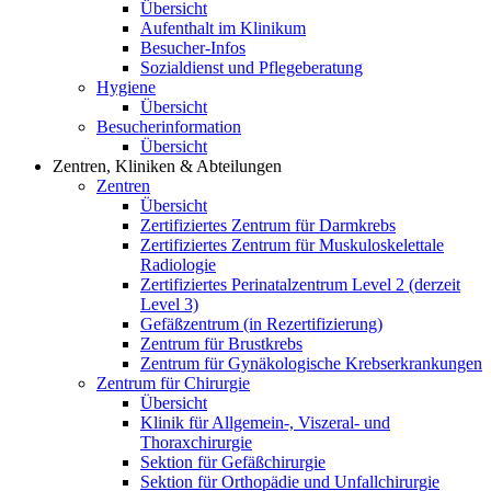
Übersicht
Aufenthalt im Klinikum
Besucher-Infos
Sozialdienst und Pflegeberatung
Hygiene
Übersicht
Besucherinformation
Übersicht
Zentren, Kliniken & Abteilungen
Zentren
Übersicht
Zertifiziertes Zentrum für Darmkrebs
Zertifiziertes Zentrum für Muskuloskelettale
Radiologie
Zertifiziertes Perinatalzentrum Level 2 (derzeit
Level 3)
Gefäßzentrum (in Rezertifizierung)
Zentrum für Brustkrebs
Zentrum für Gynäkologische Krebserkrankungen
Zentrum für Chirurgie
Übersicht
Klinik für Allgemein-, Viszeral- und
Thoraxchirurgie
Sektion für Gefäßchirurgie
Sektion für Orthopädie und Unfallchirurgie