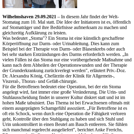
Wilhelmshaven 29.09.2021
– In diesem Jahr findet der Welt-
Stomatag zum 10. Mal statt. Die Idee der Initiatoren ist es, öffentlich
auf Stomaträger und ihre Bedürfnisse aufmerksam zu machen und
gleichzeitig Aufklärung zu leisten.
Was bedeutet „Stoma"? Ein Stoma ist eine künstlich geschaffene
Körperöffnung zur Darm- oder Urinableitung. Dies kann zum
Beispiel bei der Therapie von Darm- oder Blasenkrebs oder auch
bei sehr starken Entzündungen des Darms erforderlich werden. „In
vielen Fällen ist das Stoma nur eine vorübergehende Maßnahme und
kann nach dem Abheilen der Operationswunden und der Therapie
der Grunderkrankung zurückverlegt werden", erläutert Priv.-Doz.
Dr. Alexandra König, Chefärztin der Klinik für Allgemein-,
Viszeral-, Thorax- und Gefäß-chirurgie.
Für die Betroffenen bedeutet eine Operation, bei der ein Stoma
angelegt wird, fast immer eine große Veränderung. Die Urin- und
Stuhlausscheidung findet in unserer Kultur diskret statt und ist im
hohen Maße tabuisiert. Das Thema ist bei Erwachsenen oftmals mit
einem ausgeprägten Schamgefühl assoziiert. „Für Betroffene ist es
oft ein Schock, wenn durch eine Operation die Fähigkeit verloren
geht, Kontrolle über den Stuhlgang zu haben und sich Stuhl und
Urin unkontrolliert in einen Beutel am Bauch entleeren. Sie fühlen
sich manchmal regelrecht ausgeliefert", berichtet Anke Frerichs,