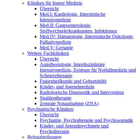
Kliniken für Innere Medizin
Übersicht
Med.I: Kardiologie, Internistische
Intensivmedizin
Med.II: Gastroenterologie,
Stoffwechselerkrankungen, Infektionen
Med.IV: Hämatologie, Internistische Onkologie,
Palliativmedizin
Med.V: Geriatrie
Weitere Fachkliniken
Übersicht
Anästhesiologie, Interdisziplinäre
Intensivmedizin, Zentrum für Notfallmedizin und
Schmerztherapie
Frauenheilkunde und Geburtshilfe
Kinder- und Jugendmedizin
Radiologische Diagnostik und Intervention
Strahlentherapie
Zentrale Notaufnahme (ZNA)
Psychiatrische Kliniken
Übersicht
Psychiatrie, Psychotherapie und Psychosomatik
Kinder- und Jugendpsychiatrie und
Psychotherapie
Belegabteilungen