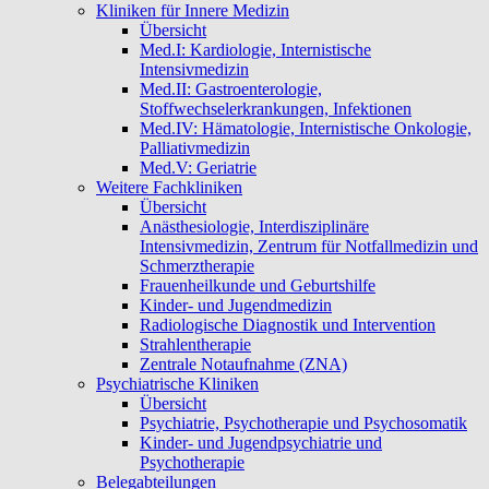
Kliniken für Innere Medizin
Übersicht
Med.I: Kardiologie, Internistische
Intensivmedizin
Med.II: Gastroenterologie,
Stoffwechselerkrankungen, Infektionen
Med.IV: Hämatologie, Internistische Onkologie,
Palliativmedizin
Med.V: Geriatrie
Weitere Fachkliniken
Übersicht
Anästhesiologie, Interdisziplinäre
Intensivmedizin, Zentrum für Notfallmedizin und
Schmerztherapie
Frauenheilkunde und Geburtshilfe
Kinder- und Jugendmedizin
Radiologische Diagnostik und Intervention
Strahlentherapie
Zentrale Notaufnahme (ZNA)
Psychiatrische Kliniken
Übersicht
Psychiatrie, Psychotherapie und Psychosomatik
Kinder- und Jugendpsychiatrie und
Psychotherapie
Belegabteilungen