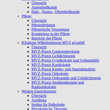
Übersicht
Augenheilkunde
Hals-, Nasen-, Ohrenheilkunde
Pflege
Übersicht
Pflegedirektion
Pflegerische Versorgung
Kompetenz in der Pflege
Bereiche der Pflege
Klinikum Wilhelmshaven MVZ gGmbH
Übersicht
MVZ-Praxis Gastroenterologie
MVZ-Praxis Gefäßchirurgie
MVZ-Praxis Gynäkologie und Geburtshilfe
MVZ-Praxis Kardiologie
MVZ-Praxis Kinder- und Jugendmedizin
MVZ-Praxis Onkologie
MVZ-Praxis Orthopädie und Unfallchirurgie
MVZ-Praxis Strahlentherapie und
Radioonkologie
Weitere Einrichtungen
Übersicht
Apotheke
Institut für Pathologie
Physikalische Therapie