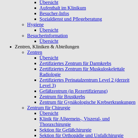
Übersicht
Aufenthalt im Klinikum
Besucher-Infos
Sozialdienst und Pflegeberatung
Hygiene
Übersicht
Besucherinformation
Übersicht
Zentren, Kliniken & Abteilungen
Zentren
Übersicht
Zertifiziertes Zentrum für Darmkrebs
Zertifiziertes Zentrum für Muskuloskelettale
Radiologie
Zertifiziertes Perinatalzentrum Level 2 (derzeit
Level 3)
Gefäßzentrum (in Rezertifizierung)
Zentrum für Brustkrebs
Zentrum für Gynäkologische Krebserkrankungen
Zentrum für Chirurgie
Übersicht
Klinik für Allgemein-, Viszeral- und
Thoraxchirurgie
Sektion für Gefäßchirurgie
Sektion für Orthopädie und Unfallchirurgie