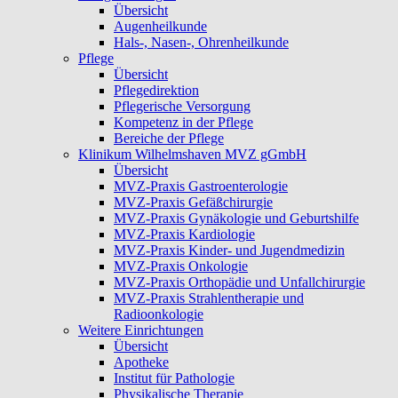
Übersicht
Augenheilkunde
Hals-, Nasen-, Ohrenheilkunde
Pflege
Übersicht
Pflegedirektion
Pflegerische Versorgung
Kompetenz in der Pflege
Bereiche der Pflege
Klinikum Wilhelmshaven MVZ gGmbH
Übersicht
MVZ-Praxis Gastroenterologie
MVZ-Praxis Gefäßchirurgie
MVZ-Praxis Gynäkologie und Geburtshilfe
MVZ-Praxis Kardiologie
MVZ-Praxis Kinder- und Jugendmedizin
MVZ-Praxis Onkologie
MVZ-Praxis Orthopädie und Unfallchirurgie
MVZ-Praxis Strahlentherapie und
Radioonkologie
Weitere Einrichtungen
Übersicht
Apotheke
Institut für Pathologie
Physikalische Therapie