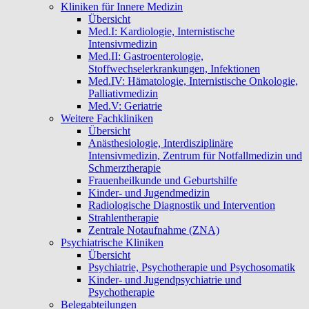
Kliniken für Innere Medizin
Übersicht
Med.I: Kardiologie, Internistische
Intensivmedizin
Med.II: Gastroenterologie,
Stoffwechselerkrankungen, Infektionen
Med.IV: Hämatologie, Internistische Onkologie,
Palliativmedizin
Med.V: Geriatrie
Weitere Fachkliniken
Übersicht
Anästhesiologie, Interdisziplinäre
Intensivmedizin, Zentrum für Notfallmedizin und
Schmerztherapie
Frauenheilkunde und Geburtshilfe
Kinder- und Jugendmedizin
Radiologische Diagnostik und Intervention
Strahlentherapie
Zentrale Notaufnahme (ZNA)
Psychiatrische Kliniken
Übersicht
Psychiatrie, Psychotherapie und Psychosomatik
Kinder- und Jugendpsychiatrie und
Psychotherapie
Belegabteilungen