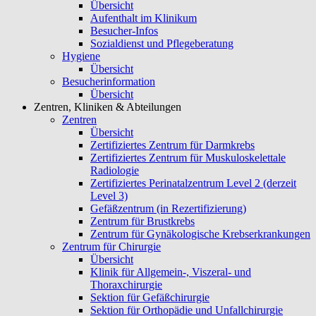
Übersicht
Aufenthalt im Klinikum
Besucher-Infos
Sozialdienst und Pflegeberatung
Hygiene
Übersicht
Besucherinformation
Übersicht
Zentren, Kliniken & Abteilungen
Zentren
Übersicht
Zertifiziertes Zentrum für Darmkrebs
Zertifiziertes Zentrum für Muskuloskelettale
Radiologie
Zertifiziertes Perinatalzentrum Level 2 (derzeit
Level 3)
Gefäßzentrum (in Rezertifizierung)
Zentrum für Brustkrebs
Zentrum für Gynäkologische Krebserkrankungen
Zentrum für Chirurgie
Übersicht
Klinik für Allgemein-, Viszeral- und
Thoraxchirurgie
Sektion für Gefäßchirurgie
Sektion für Orthopädie und Unfallchirurgie