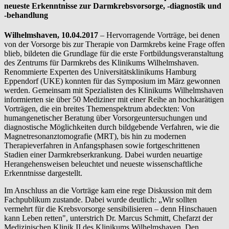
neueste Erkenntnisse zur Darmkrebsvorsorge, -diagnostik und
-behandlung
Wilhelmshaven, 10.04.2017
– Hervorragende Vorträge, bei denen
von der Vorsorge bis zur Therapie von Darmkrebs keine Frage offen
blieb, bildeten die Grundlage für die erste Fortbildungsveranstaltung
des Zentrums für Darmkrebs des Klinikums Wilhelmshaven.
Renommierte Experten des Universitätsklinikums Hamburg
Eppendorf (UKE) konnten für das Symposium im März gewonnen
werden. Gemeinsam mit Spezialisten des Klinikums Wilhelmshaven
informierten sie über 50 Mediziner mit einer Reihe an hochkarätigen
Vorträgen, die ein breites Themenspektrum abdeckten: Von
humangenetischer Beratung über Vorsorgeuntersuchungen und
diagnostische Möglichkeiten durch bildgebende Verfahren, wie die
Magnetresonanztomografie (MRT), bis hin zu modernen
Therapieverfahren in Anfangsphasen sowie fortgeschrittenen
Stadien einer Darmkrebserkrankung. Dabei wurden neuartige
Herangehensweisen beleuchtet und neueste wissenschaftliche
Erkenntnisse dargestellt.
Im Anschluss an die Vorträge kam eine rege Diskussion mit dem
Fachpublikum zustande. Dabei wurde deutlich: „Wir sollten
vermehrt für die Krebsvorsorge sensibilisieren – denn Hinschauen
kann Leben retten", unterstrich Dr. Marcus Schmitt, Chefarzt der
Medizinischen Klinik II des Klinikums Wilhelmshaven. Den